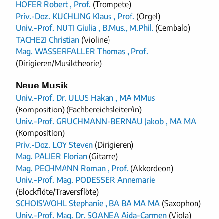
HOFER Robert , Prof.
(Trompete)
Priv.-Doz. KUCHLING Klaus , Prof.
(Orgel)
Univ.-Prof. NUTI Giulia , B.Mus., M.Phil.
(Cembalo)
TACHEZI Christian
(Violine)
Mag. WASSERFALLER Thomas , Prof.
(Dirigieren/Musiktheorie)
Neue Musik
Univ.-Prof. Dr. ULUS Hakan , MA MMus
(Komposition) (Fachbereichsleiter/in)
Univ.-Prof. GRUCHMANN-BERNAU Jakob , MA MA
(Komposition)
Priv.-Doz. LOY Steven
(Dirigieren)
Mag. PALIER Florian
(Gitarre)
Mag. PECHMANN Roman , Prof.
(Akkordeon)
Univ.-Prof. Mag. PODESSER Annemarie
(Blockflöte/Traversflöte)
SCHOISWOHL Stephanie , BA BA MA MA
(Saxophon)
Univ.-Prof. Mag. Dr. SOANEA Aida-Carmen
(Viola)