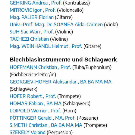
GEHRING Andrea , Prof.
(Kontrabass)
MITROVIC Igor , Prof.
(Violoncello)
Mag. PALIER Florian
(Gitarre)
Univ.-Prof. Mag. Dr. SOANEA Aida-Carmen
(Viola)
SUH Sae Won , Prof.
(Violine)
TACHEZI Christian
(Violine)
Mag. WEINHANDL Helmut , Prof.
(Gitarre)
Blechblasinstrumente und Schlagwerk
HOFFMANN Christian , Prof.
(Tuba/Euphonium)
(Fachbereichsleiter/in)
GEORGIEV-HOFER Aleksandar , BA BA MA MA
(Schlagwerk)
HOFER Robert , Prof.
(Trompete)
HOMAR Fabian , BA MA
(Schlagwerk)
LOIPOLD Werner , Prof.
(Horn)
PÖTTINGER Gerald , MA, Prof.
(Posaune)
SIMETH Christian , BA BA MA MA
(Trompete)
SZEKELY Voland
(Percussion)