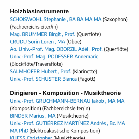
Holzblasinstrumente
SCHOISWOHL Stephanie , BA BA MA MA
(Saxophon)
(Fachbereichsleiter/in)
Mag. BRUMMER Birgit , Prof.
(Querflöte)
CRUDU Sorin Loren , MA
(Oboe)
Ao. Univ.-Prof. Mag. OBORZIL Adél , Prof.
(Querflöte)
Univ.-Prof. Mag. PODESSER Annemarie
(Blockflöte/Traversflöte)
SALMHOFER Hubert , Prof.
(Klarinette)
Univ.-Prof. SCHUSTER Bianca
(Fagott)
Dirigieren - Komposition - Musiktheorie
Univ.-Prof. GRUCHMANN-BERNAU Jakob , MA MA
(Komposition) (Fachbereichsleiter/in)
BINDER Marius , MA
(Musiktheorie)
Univ.-Prof. GUTIÉRREZ MARTÍNEZ Andrés , Bc. MA
MA PhD
(Elektroakustische Komposition)
KUESS Christopher
(Musiktheorie)