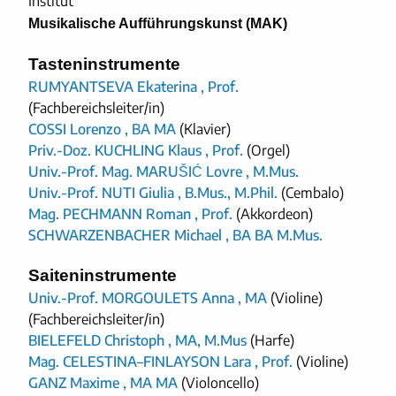
Institut
Musikalische Aufführungskunst (MAK)
Tasteninstrumente
RUMYANTSEVA Ekaterina , Prof.
(Fachbereichsleiter/in)
COSSI Lorenzo , BA MA
(Klavier)
Priv.-Doz. KUCHLING Klaus , Prof.
(Orgel)
Univ.-Prof. Mag. MARUŠIĆ Lovre , M.Mus.
Univ.-Prof. NUTI Giulia , B.Mus., M.Phil.
(Cembalo)
Mag. PECHMANN Roman , Prof.
(Akkordeon)
SCHWARZENBACHER Michael , BA BA M.Mus.
Saiteninstrumente
Univ.-Prof. MORGOULETS Anna , MA
(Violine)
(Fachbereichsleiter/in)
BIELEFELD Christoph , MA, M.Mus
(Harfe)
Mag. CELESTINA–FINLAYSON Lara , Prof.
(Violine)
GANZ Maxime , MA MA
(Violoncello)