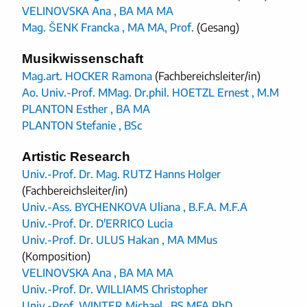
VELINOVSKA Ana , BA MA MA
Mag. ŠENK Francka , MA MA, Prof.
(Gesang)
Musikwissenschaft
Mag.art. HOCKER Ramona
(Fachbereichsleiter/in)
Ao. Univ.-Prof. MMag. Dr.phil. HOETZL Ernest , M.M
PLANTON Esther , BA MA
PLANTON Stefanie , BSc
Artistic Research
Univ.-Prof. Dr. Mag. RUTZ Hanns Holger
(Fachbereichsleiter/in)
Univ.-Ass. BYCHENKOVA Uliana , B.F.A. M.F.A
Univ.-Prof. Dr. D'ERRICO Lucia
Univ.-Prof. Dr. ULUS Hakan , MA MMus
(Komposition)
VELINOVSKA Ana , BA MA MA
Univ.-Prof. Dr. WILLIAMS Christopher
Univ.-Prof. WINTER Michael , BS MFA PhD