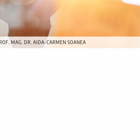
T:
PROF. MAG. DR. AIDA-CARMEN SOANEA