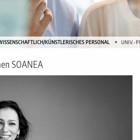
WISSENSCHAFTLICH/KÜNSTLERISCHES PERSONAL
CURREN
UNIV.-
armen SOANEA