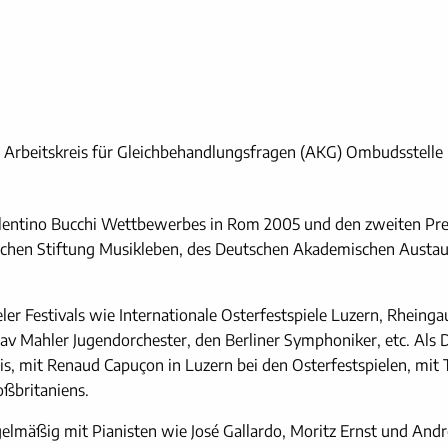
es Arbeitskreis für Gleichbehandlungsfragen (AKG) Ombudsstelle
alentino Bucchi Wettbewerbes in Rom 2005 und den zweiten P
chen Stiftung Musikleben, des Deutschen Akademischen Austaus
er Festivals wie Internationale Osterfestspiele Luzern, Rheinga
v Mahler Jugendorchester, den Berliner Symphoniker, etc. Als Du
s, mit Renaud Capuçon in Luzern bei den Osterfestspielen, mit 
oßbritaniens.
elmäßig mit Pianisten wie José Gallardo, Moritz Ernst und Andr