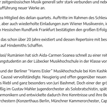
 der zeitgenössischen Musik generell sehr stark verbunden und 
Aufführung neuer Werke an.
Mitglied des delian quartets. Auftritte im Rahmen des Schlesw
, aber auch wiederholte Einladungen zum Wiener Musikverein, in 
 Hessischen Rundfunk Frankfurt bestätigten den großen Erfolg
t, das schon über 20 Jahre existiert und dessen Repertoire mit 
 auf Hindemiths Schaffen.
asi/ Rumänien hat sich Aida-Carmen Soanea schnell zu einer rei
ungstudentin an der Lübecker Musikhochschule in der Klasse vo
 und der Berliner “Hanns Eisler” Musikhochschule bei Kim Kashkas
 Caussé vervollständigte. Neugierig und offen gegenüber neuen
 Riebl und ganz besonders von Juri Bashmet. Doch einer der gr
g im Gustav Mahler Jugendorchester als Solobratschistin, späte
armonikern und entwickelte dadurch ihre Kenntnisse und ihre Beg
Orchestern (Konzerthaus Berlin, Münchner Kammerorchester, Capi