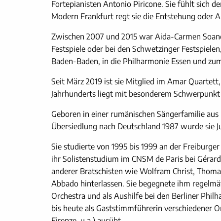
Fortepianisten Antonio Piricone. Sie fühlt sich
Modern Frankfurt regt sie die Entstehung oder 
Zwischen 2007 und 2015 war Aida-Carmen Soanea 
Festspiele oder bei den Schwetzinger Festspielen
Baden-Baden, in die Philharmonie Essen und zum
Seit März 2019 ist sie Mitglied im Amar Quartet
Jahrhunderts liegt mit besonderem Schwerpunkt
Geboren in einer rumänischen Sängerfamilie aus I
Übersiedlung nach Deutschland 1987 wurde sie J
Sie studierte von 1995 bis 1999 an der Freiburger
ihr Solistenstudium im CNSM de Paris bei Gérard
anderer Bratschisten wie Wolfram Christ, Thomas
Abbado hinterlassen. Sie begegnete ihm regelmäßi
Orchestra und als Aushilfe bei den Berliner Philh
bis heute als Gaststimmführerin verschiedener 
Firenze, u.a.) ausübt.