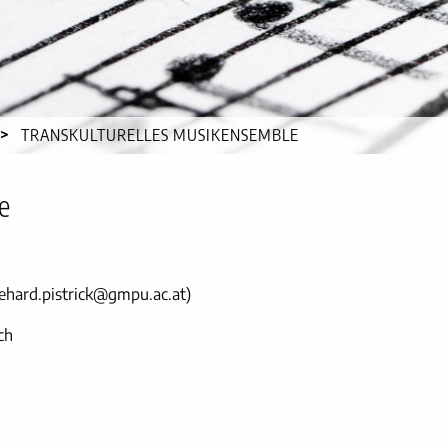
CURRENT:
TRANSKULTURELLES MUSIKENSEMBLE
e
kehard.pistrick@gmpu.ac.at)
ch