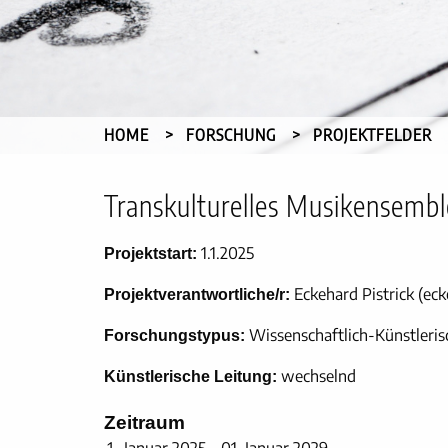
HOME
FORSCHUNG
PROJEKTFELDER
Transkulturelles Musikensembl
1.1.2025
Projektstart:
Eckehard Pistrick (ec
Projektverantwortliche/r:
Wissenschaftlich-Künstleris
Forschungstypus:
wechselnd
Künstlerische Leitung:
Zeitraum