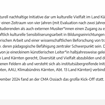
turell nachhaltige Initiative dar um kulturelle Vielfalt im Land 
 einen Zeitraum von vier Jahren (mit Evaluation nach zwei Jahre
Studierenden als auch externen Musiker*innen einen Zugang zu 
lich kulturelle Sensibiliserungsarbeit in Bildungseinrichtungen 
lerischen Arbeit und einer wissenschaftlichen Beforschung von t
w. deren pädagogische Befähigung zentraler Schwerpunkt sein. 
on je einer/einem künstlerischen Leiter*in halbjahresweise ge
Land Kärnten gerecht, Diversität und Vielfalt abzubilden und du
nen Feldern ab und versteht sich als institutsübergreifende Init
ten, AAU, Klimabündnis Kärnten, Abt. 13 Land Kärnten) verbind
ovember 2024 fand an der CMA Ossiach das große Kick-Off statt.